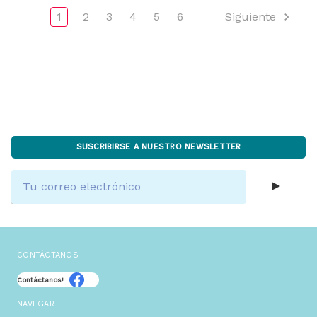
1
2
3
4
5
6
Siguiente
SUSCRIBIRSE A NUESTRO NEWSLETTER
Dirección
de
correo
electrónico
CONTÁCTANOS
Contáctanos!
NAVEGAR