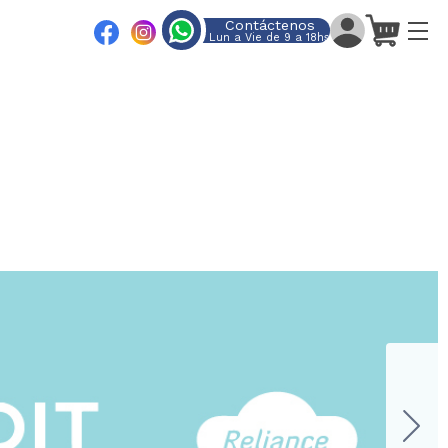
Contáctenos
Lun a Vie de 9 a 18hs