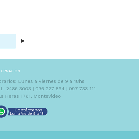
FORMACIÓN
rarios: Lunes a Viernes de 9 a 18hs
el.: 2486 3003 | 096 227 894 | 097 733 111
as Heras 1761, Montevideo
Contáctenos
Lun a Vie de 9 a 18hs