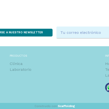
Dirección
IRSE A NUESTRO NEWSLETTER
de
correo
electrónico
PRODUCTOS
IN
Clínica
Ho
Laboratorio
​T
L
Construido con
Scaffolding