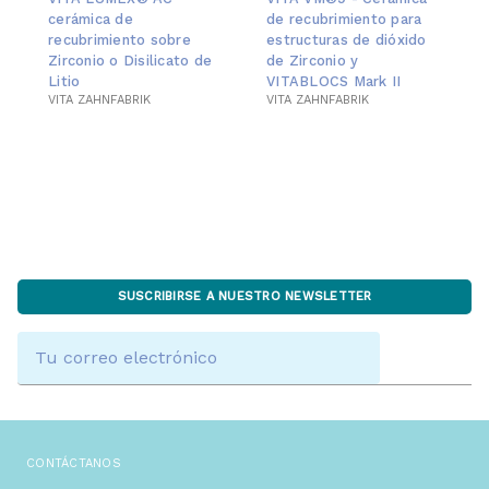
cerámica de
de recubrimiento para
recubrimiento sobre
estructuras de dióxido
Zirconio o Disilicato de
de Zirconio y
Litio
VITABLOCS Mark II
VITA ZAHNFABRIK
VITA ZAHNFABRIK
SUSCRIBIRSE A NUESTRO NEWSLETTER
Dirección
de
correo
electrónico
CONTÁCTANOS